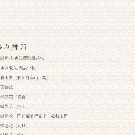
蝶恋花·春江暖涨桃花水
水调歌头·丙辰中秋
青玉案（有怀轩车山旧隐）
西都赋
蝶恋花（初夏）
蝶恋花（怀旧）
蝶恋花（已卯菊节得家书，欲归未得）
蝶恋花（元旦）