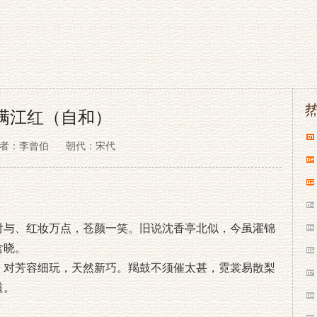
满江红（自和）
者：李曾伯
朝代：宋代
付与、红妆万点，苍颜一笑。旧说沈香亭北似，今虽濯锦
含晓。
。对芳容细玩，天然新巧。羯鼓不须催太甚，霓裳易散梨
道。