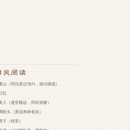
重山（同仇香过汭川，道问偶成）
江红
美人（逋堂睡起，同吹洞箫）
调歌头（庚戌寿静斋叔）
查子（情景）