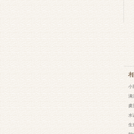
小
满
虞
水
生