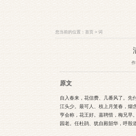
您当前的位置：
首页
>
词
作
原文
自入春来，花信费、几番风了。先
江头少。最可人、枝上月笼春，烟
亨会称，花王好。嘉聘惜，梅兄早
园老。任杜鹃、犹自殿韶华，呼殷