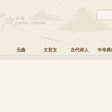
元曲
文言文
古代诗人
中华典