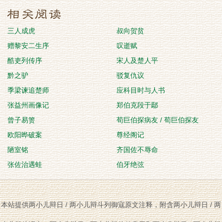
三人成虎
叔向贺贫
赠黎安二生序
叹逝赋
酷吏列传序
宋人及楚人平
黔之驴
驳复仇议
季梁谏追楚师
应科目时与人书
张益州画像记
郑伯克段于鄢
曾子易箦
荀巨伯探病友 / 荀巨伯探友
欧阳晔破案
尊经阁记
陋室铭
齐国佐不辱命
张佐治遇蛙
伯牙绝弦
本站提供两小儿辩日 / 两小儿辩斗列御寇原文注释，附含两小儿辩日 / 两