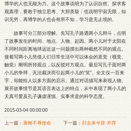
博学的人也无能为力。这个故事说明为了认识自然、探求客
观真理，要敢于独立思考、大胆质疑；也说明宇宙无限，知
识无穷，再博学的人也会有所不知，学习是无止境的。
故事可分三部分理解。先写孔子路遇两小儿辩斗，点明
了故事发生的时间、地点、人物、起因。两小儿对于太阳在
不同时间距离地球远近这一问题摆出两种截然不同的观点。
接着写两小儿凭借人们日常生活中可以体会的直觉（视觉、
触觉）阐明所持观点，以反驳对方观点。最后写孔子面对两
小儿的争辩，无法裁决而引起两小儿的“笑”。全文仅一百来
字，却能给人以多方面的启示。通过对话描写来表现人物、
展开故事情节是其语言表达上的特点，从中表现了两小儿的
天真可爱及孔子谦虚谨慎、实事求是的科学态度。
2015-03-04 00:00:00
上一篇：
唐雎不辱使命
下一篇：
归去来兮辞·并序