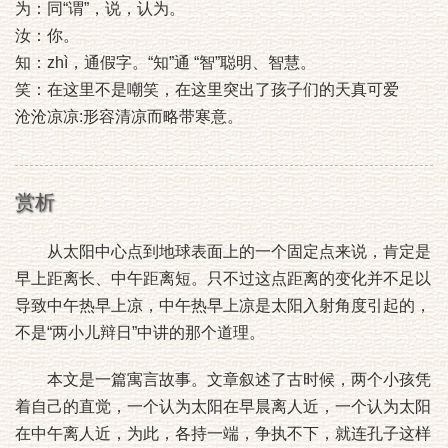
为：同“谓”，说，认为。
汝：你。
知：zhì，通假字。“知”通 “智”聪明、智慧。
笑：在这里不是嘲笑，在这里突出了孩子们的天真可爱
沧沧凉凉:形容清凉而略带寒意。
赏析
从太阳中心点到地球表面上的一个固定点来说，肯定是
早上距离长、中午距离短。只不过这点距离的变化并不足以
导致中午热早上凉，中午热早上凉是太阳入射角度引起的，
不是“两小儿辩日”中讲的那个道理。
本文是一篇寓言故事。文章叙述了古时候，两个小孩凭
着自己的直觉，一个认为太阳在早晨离人近，一个认为太阳
在中午离人近，为此，各持一端，争执不下，就连孔子这样