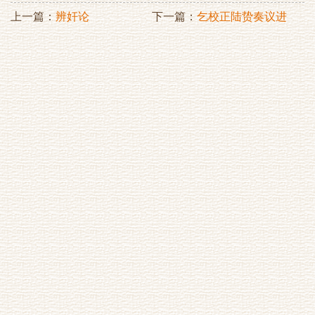
上一篇：
辨奸论
下一篇：
乞校正陆贽奏议进
御札子