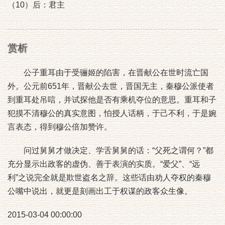
（10）后：君主
赏析
公子重耳由于受骊姬的陷害，在晋献公在世时流亡国
外。公元前651年，晋献公去世，晋国无主，秦穆公派使者
到重耳处吊唁，并试探他是否有乘机夺位的意思。重耳和子
犯摸不清穆公的真实意图，怕授人话柄，于己不利，于是婉
言表态，得到穆公倍加赞许。
问过舅舅才做决定、学舌舅舅的话：“父死之谓何？”都
充分显示出政客的虚伪、善于表演的实质。“爱父”、“远
利”之说完全就是欺世盗名之辞。这些话由劝人夺权的秦穆
公嘴中说出，就更是刻画出工于权谋的政客众生像。
2015-03-04 00:00:00