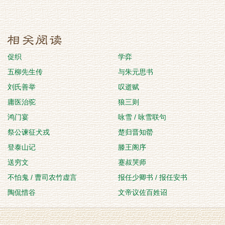
促织
学弈
五柳先生传
与朱元思书
刘氏善举
叹逝赋
庸医治驼
狼三则
鸿门宴
咏雪 / 咏雪联句
祭公谏征犬戎
楚归晋知罃
登泰山记
滕王阁序
送穷文
蹇叔哭师
不怕鬼 / 曹司农竹虚言
报任少卿书 / 报任安书
陶侃惜谷
文帝议佐百姓诏