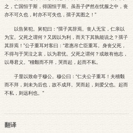
之，亡国恒于斯，得国恒于斯。虽吾子俨然在忧服之中，丧
亦不可久也，时亦不可失也，孺子其图之！”
以告舅犯。舅犯曰：“孺子其辞焉。丧人无宝，仁亲以
为宝。父死之谓何？又因以为利，而天下其孰能说之？孺子
其辞焉！”公子重耳对客曰：“君惠吊亡臣重耳。身丧父死，
不得与于哭泣之哀，以为君忧。父死之谓何？或敢有他志，
以辱君义。”稽颡而不拜，哭而起，起而不私。
子显以致命于穆公。穆公曰：“仁夫公子重耳！夫稽颡
而不拜，则未为后也，故不成拜。哭而起，则爱父也。起而
不私，则远利也。”
翻译