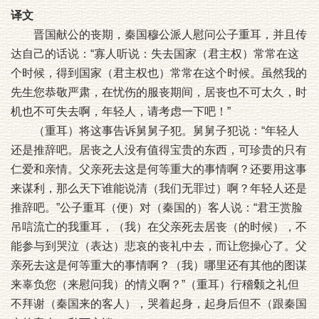
译文
晋国献公的丧期，秦国穆公派人慰问公子重耳，并且传
达自己的话说：“寡人听说：失去国家（君主权）常常在这
个时候，得到国家（君主权也）常常在这个时候。虽然我的
先生您恭敬严肃，在忧伤的服丧期间，居丧也不可太久，时
机也不可失去啊，年轻人，请考虑一下吧！”
（重耳）将这事告诉舅舅子犯。舅舅子犯说：“年轻人
还是推辞吧。居丧之人没有值得宝贵的东西，可珍贵的只有
仁爱和亲情。父亲死去这是何等重大的事情啊？还要用这事
来谋利，那么天下谁能说清（我们无罪过）啊？年轻人还是
推辞吧。”公子重耳（便）对（秦国的）客人说：“君王赏脸
吊唁流亡的我重耳，（我）在父亲死去居丧（的时候），不
能参与到哭泣（表达）悲哀的丧礼中去，而让您操心了。父
亲死去这是何等重大的事情啊？（我）哪里还有其他的图谋
来辜负您（来慰问我）的情义啊？”（重耳）行稽颡之礼但
不拜谢（秦国来的客人），哭着起身，起身后但不（跟秦国