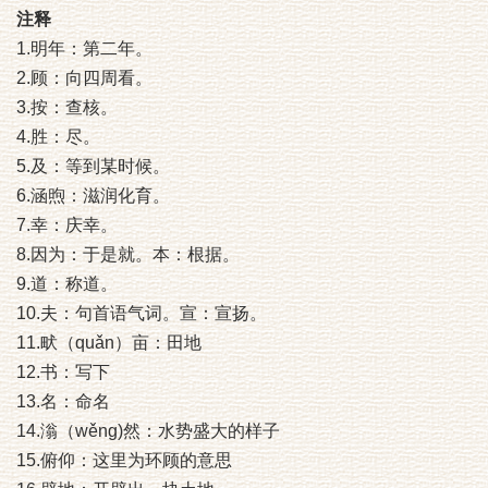
注释
1.明年：第二年。
2.顾：向四周看。
3.按：查核。
4.胜：尽。
5.及：等到某时候。
6.涵煦：滋润化育。
7.幸：庆幸。
8.因为：于是就。本：根据。
9.道：称道。
10.夫：句首语气词。宣：宣扬。
11.畎（quǎn）亩：田地
12.书：写下
13.名：命名
14.滃（wěng)然：水势盛大的样子
15.俯仰：这里为环顾的意思