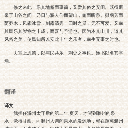
修之来此，乐其地僻而事简，又爱其俗之安闲。既得斯
泉于山谷之间，乃日与滁人仰而望山，俯而听泉。掇幽芳而
荫乔木，风霜冰雪，刻露清秀，四时之景，无不可爱。又幸
其民乐其岁物之丰成，而喜与予游也。因为本其山川，道其
风俗之美，使民知所以安此丰年之乐者，幸生无事之时也。
夫宣上恩德，以与民共乐，刺史之事也。遂书以名其亭
焉。
翻译
译文
我担任滁州太守后的第二年,夏天，才喝到滁州的泉
水，觉得甘甜。向滁州人询问泉水的发源地，就在距离滁州