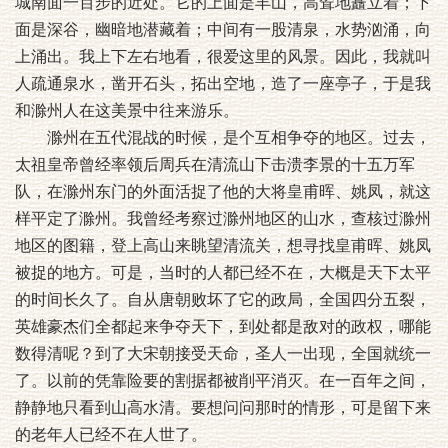
城南面一百步的近处。它的上面是丰山，高耸地矗立着；下
面是深谷，幽暗地潜藏着；中间有一股清泉，水势汹涌，向
上涌出。我上下左右地看，很爱这里的风景。因此，我就叫
人疏通泉水，凿开石头，拓出空地，造了一座亭子，于是我
和滁州人在这美景中往来游乐。
滁州在五代混战的时候，是个互相争夺的地区。过去，
太祖皇帝曾经率领后周兵在清流山下击溃李景的十五万军
队，在滁州东门的外面活捉了他的大将皇甫晖、姚凤，就这
样平定了滁州。我曾经考察过滁州地区的山水，查核过滁州
地区的图籍，登上高山来眺望清流关，想寻找皇甫晖、姚凤
被捉的地方。可是，当时的人都已经不在，大概是天下太平
的时间长久了。自从唐朝败坏了它的政局，全国四分五裂，
英雄豪杰们全都起来争夺天下，到处都是敌对的政权，哪能
数得清呢？到了大宋朝接受天命，圣人一出现，全国就统一
了。以前的凭靠险要的割据都被削平消灭。在一百年之间，
静静地只看到山高水清。要想问问那时的情形，可是留下来
的老年人已经不在人世了。