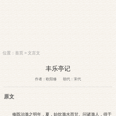
位置：
首页
>
文言文
丰乐亭记
作者：欧阳修
朝代：宋代
原文
修既治滁之明年，夏，始饮滁水而甘。问诸滁人，得于