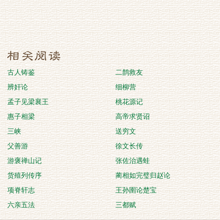
古人铸鉴
二鹊救友
辨奸论
细柳营
孟子见梁襄王
桃花源记
惠子相梁
高帝求贤诏
三峡
送穷文
父善游
徐文长传
游褒禅山记
张佐治遇蛙
货殖列传序
蔺相如完璧归赵论
项脊轩志
王孙圉论楚宝
六亲五法
三都赋