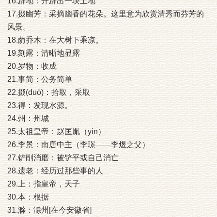
16.辟地：开辟出一块土地
17.掇幽芳：采摘幽香的花朵。这里意为欣赏清秀而芬芳的
风景。
18.荫乔木：在大树下乘凉。
19.刻露：清晰地显露
20.岁物：收成
21.事简：公务简单
22.掇(duō)：拾取，采取
23.得：发现水源。
24.州：州城
25.太祖皇帝：赵匡胤（yin）
26.李景：南唐中主（李璟——李煜之父）
27.铲削消磨：被铲平或自己消亡
28.遗老：经历过那些事的人
29.上：指皇帝，天子
30.本：根据
31.滁：滁州[在今安徽省]