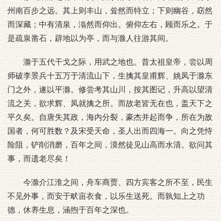
州南百步之远。其上则丰山，耸然而特立；下则幽谷，窈然
而深藏；中有清泉，滃然而仰出。俯仰左右，顾而乐之。于
是疏泉凿石，辟地以为亭，而与滁人往游其间。
滁于五代干戈之际，用武之地也。昔太祖皇帝，尝以周
师破李景兵十五万于清流山下，生擒其皇甫辉、姚凤于滁东
门之外，遂以平滁。修尝考其山川，按其图记，升高以望清
流之关，欲求辉、凤就擒之所。而故老皆无在也，盖天下之
平久矣。自唐失其政，海内分裂，豪杰并起而争，所在为敌
国者，何可胜数？及宋受天命，圣人出而四海一。向之凭恃
险阻，铲削消磨，百年之间，漠然徒见山高而水清。欲问其
事，而遗老尽矣！
今滁介江淮之间，舟车商贾、四方宾客之所不至，民生
不见外事，而安于畎亩衣食，以乐生送死。而孰知上之功
德，休养生息，涵煦于百年之深也。