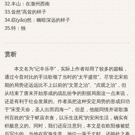
32.丰山：在滁州西南
33.耸然“高耸的样子
34.窈(yǎo)然：幽暗深远的样子
35.特：独
赏析
本文名为“记丰乐亭”，实际上作者却用了较多的篇幅，
通过今昔对比的手法歌颂了当时的“太平盛世”。尽管北宋前
期的局势还远远比不上以前的“文景之治”、“贞观之治”，但
从结束了唐末开始形成的战乱纷争的割据局面这一点来说，
还是有利于社会发展的。作者虽把这种安定局势的形成归功
于“宋受天命，圣人出而四海一”，但是，他能同情并讴歌滁
州百姓的“安于畎亩衣食，以乐生送死”的安闲生活，确实有
积极意义的。同时，我们还应注意到，本文是在欧阳修被贬
后写出的。当他在宦海失意，地位一落千丈时，还能处之泰