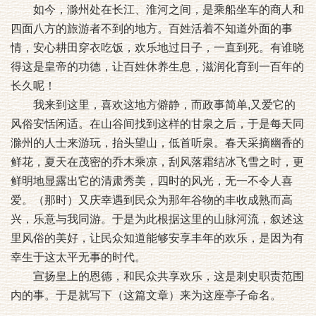
如今，滁州处在长江、淮河之间，是乘船坐车的商人和
四面八方的旅游者不到的地方。百姓活着不知道外面的事
情，安心耕田穿衣吃饭，欢乐地过日子，一直到死。有谁晓
得这是皇帝的功德，让百姓休养生息，滋润化育到一百年的
长久呢！
我来到这里，喜欢这地方僻静，而政事简单,又爱它的
风俗安恬闲适。在山谷间找到这样的甘泉之后，于是每天同
滁州的人士来游玩，抬头望山，低首听泉。春天采摘幽香的
鲜花，夏天在茂密的乔木乘凉，刮风落霜结冰飞雪之时，更
鲜明地显露出它的清肃秀美，四时的风光，无一不令人喜
爱。（那时）又庆幸遇到民众为那年谷物的丰收成熟而高
兴，乐意与我同游。于是为此根据这里的山脉河流，叙述这
里风俗的美好，让民众知道能够安享丰年的欢乐，是因为有
幸生于这太平无事的时代。
宣扬皇上的恩德，和民众共享欢乐，这是刺史职责范围
内的事。于是就写下（这篇文章）来为这座亭子命名。