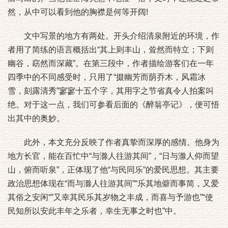
然，从中可以看到他的胸襟是何等开阔!
文中写景的地方有两处。开头介绍清泉附近的环境，作
者用了简练的语言概括出“其上则丰山，耸然而特立；下则
幽谷，窈然而深藏”。在第三段中，作者描绘游客们在一年
四季中的不同感受时，只用了“掇幽芳而荫乔木，风霜冰
雪，刻露清秀”寥寥十五个字，其用字之节省真令人拍案叫
绝。对于这一点，我们可参看后面的《醉翁亭记》，便可悟
出其中的奥妙。
此外，本文充分反映了作者真挚而深厚的感情。他身为
地方长官，能在百忙中“与滁人往游其间”，“日与滁人仰而望
山，俯而听泉”，正体现了他“与民同乐”的爱民思想。其主要
政治思想体现在“而与滁人往游其间”“乐其地僻而事简，又爱
其俗之安闲“”又幸其民乐其岁物之丰成，而喜与予游也”“使
民知所以安此丰年之乐者，幸生无事之时也”中。