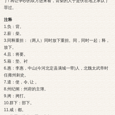
了!”再让争吵的双方进来看，背柴的人于是伏在地上承认了
罪过。
注释
1.负：背。
2.薪：柴。
3.同释重担：（两人）同时放下重担。同，同时一起；释，
放下。
4.且：将要。
5.藉：垫、衬
6.惠：李惠，中山(今河北定县满城一带)人，北魏太武帝时
任雍州刺史。
7.遣：使，令, 让 。
8.州纪纲：州府的主簿。
9.拷：拷打。
10.群下：部下。
11.咸：都。