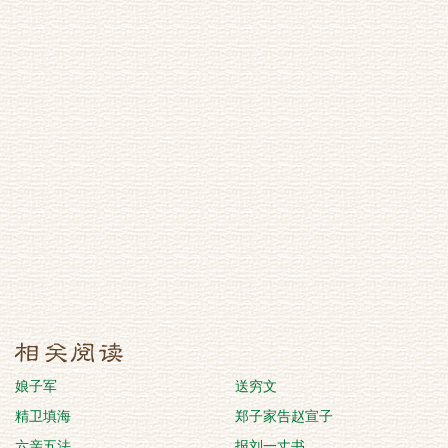
娘子军
送穷文
精卫填海
郑子家告赵宣子
六亲五法
报刘一丈书