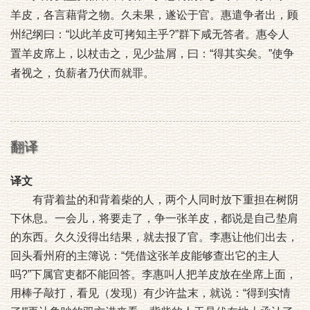
羊皮，各言藉背之物。久未果，遂讼于官。惠遣争者出，顾
州纪纲曰：“以此羊皮可拷知主乎?”群下咸无答者。惠令人
置羊皮席上，以杖击之，见少盐屑，曰：“得其实矣。”使争
者视之，负薪者乃伏而就罪。
翻译
译文
有背着盐的和背着柴的人，两个人同时放下重担在树阴
下休息。一会儿，将要走了，争一张羊皮，都说是自己垫肩
的东西。久久没得出结果，就去报了官。李惠让他们出去，
回头看州府的主簿说：“凭借这张羊皮能够查出它的主人
吗?”下属官吏都不能回答。李惠叫人把羊皮放在坐席上面，
用棒子敲打，看见（发现）有少许盐末，就说：“得到实情