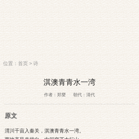
位置：
首页
>
诗
淇澳青青水一湾
作者：郑燮
朝代：清代
原文
渭川千亩入秦关，淇澳青青水一湾。