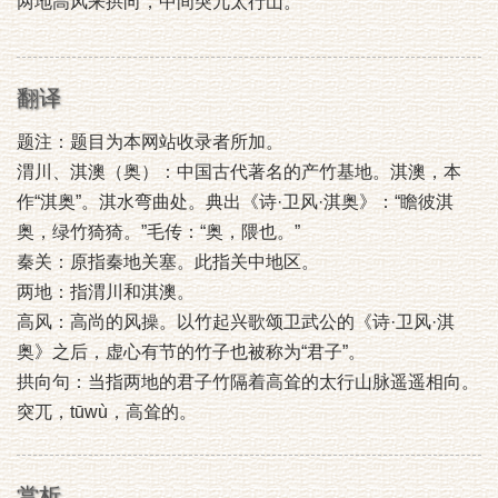
两地高风来拱向，中间突兀太行山。
翻译
题注：题目为本网站收录者所加。
渭川、淇澳（奥）：中国古代著名的产竹基地。淇澳，本
作“淇奥”。淇水弯曲处。典出《诗·卫风·淇奥》：“瞻彼淇
奥，绿竹猗猗。”毛传：“奥，隈也。”
秦关：原指秦地关塞。此指关中地区。
两地：指渭川和淇澳。
高风：高尚的风操。以竹起兴歌颂卫武公的《诗·卫风·淇
奥》之后，虚心有节的竹子也被称为“君子”。
拱向句：当指两地的君子竹隔着高耸的太行山脉遥遥相向。
突兀，tūwù，高耸的。
赏析