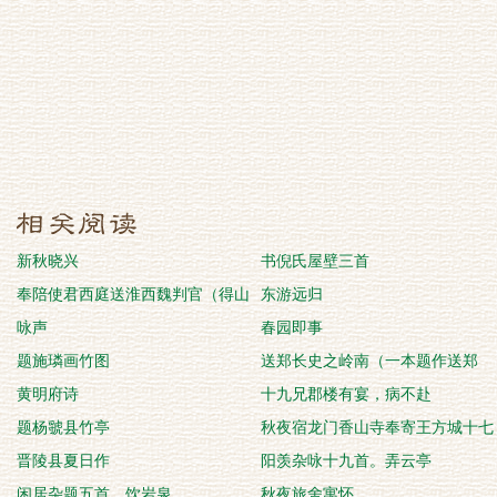
新秋晓兴
书倪氏屋壁三首
奉陪使君西庭送淮西魏判官（得山
东游远归
字）
咏声
春园即事
题施璘画竹图
送郑长史之岭南（一本题作送郑
黄明府诗
史）
十九兄郡楼有宴，病不赴
题杨虢县竹亭
秋夜宿龙门香山寺奉寄王方城十七
晋陵县夏日作
丈奉国莹上
阳羡杂咏十九首。弄云亭
闲居杂题五首。饮岩泉
秋夜旅舍寓怀