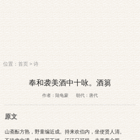
位置：
首页
>
诗
奉和袭美酒中十咏。酒篘
作者：陆龟蒙
朝代：唐代
原文
山斋酝方熟，野童编近成。持来欢伯内，坐使贤人清。