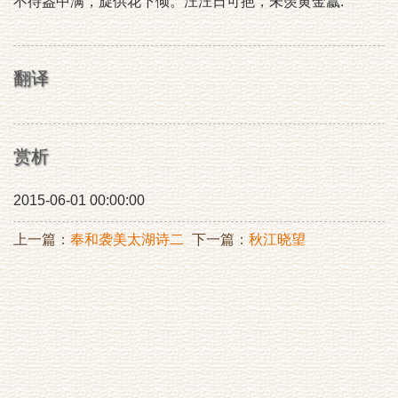
不待盎中满，旋供花下倾。汪汪日可挹，未羡黄金籝.
翻译
赏析
2015-06-01 00:00:00
上一篇：
奉和袭美太湖诗二
下一篇：
秋江晓望
十首。太湖石