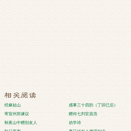
经麻姑山
感事三十四韵（丁卯已后）
寄宣州郑谏议
赠何七判官昌浩
秋夜山中赠别友人
劝学诗