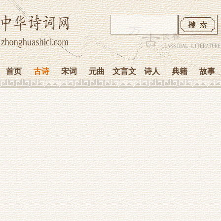
首页
古诗
宋词
元曲
文言文
诗人
典籍
故事