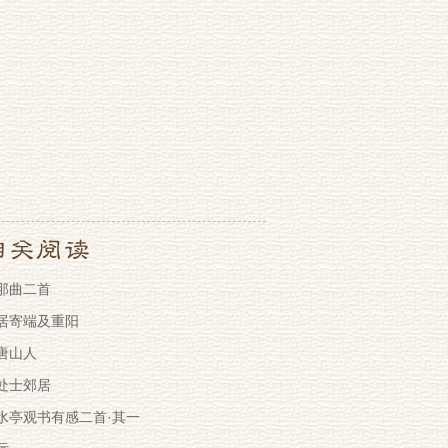
那曲二首
居寄端及重阳
唐山人
处士郊居
水亭观书有感二首·其一