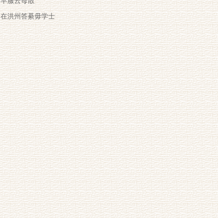
早服云母散
在洪州答綦毋学士