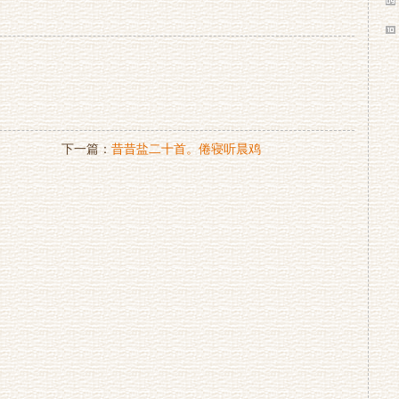
下一篇：
昔昔盐二十首。倦寝听晨鸡