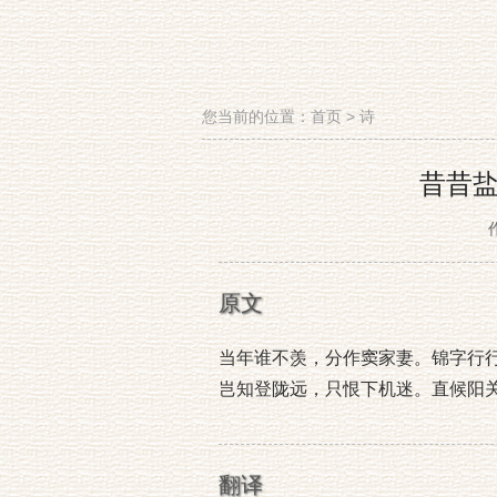
您当前的位置：
首页
>
诗
昔昔
原文
当年谁不羡，分作窦家妻。锦字行
岂知登陇远，只恨下机迷。直候阳
翻译