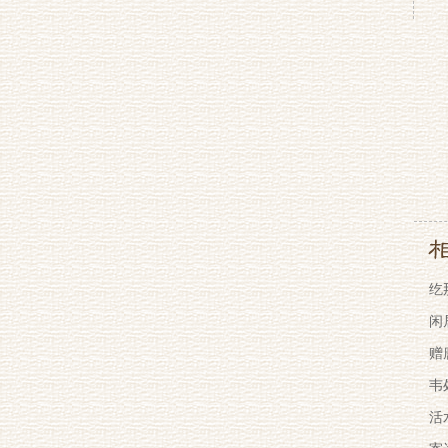
纥
闲
赠
韦
活