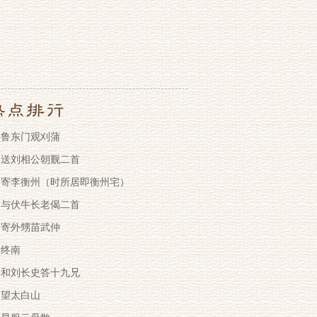
鲁东门观刈蒲
送刘相公朝觐二首
寄李衡州（时所居即衡州宅）
与伏牛长老偈二首
寄外甥苗武仲
终南
和刘长史答十九兄
望太白山