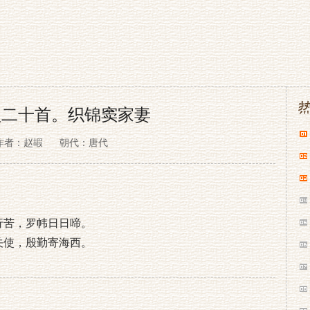
盐二十首。织锦窦家妻
作者：赵嘏
朝代：唐代
行苦，罗帏日日啼。
关使，殷勤寄海西。