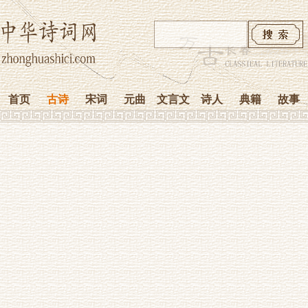
首页
古诗
宋词
元曲
文言文
诗人
典籍
故事