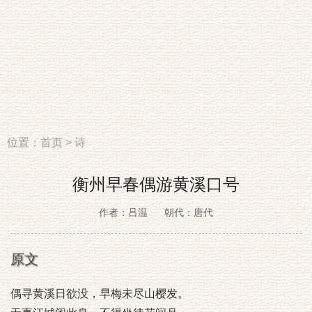
位置：
首页
>
诗
衡州早春偶游黄溪口号
作者：吕温
朝代：唐代
原文
偶寻黄溪日欲没，早梅未尽山樱发。