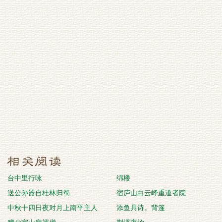
台中里行咏
绵楼
送公孙器自桂林归蜀
宿庐山白云峰重道者院
中秋十四日夜对月上南平主人
添鱼具诗。背篷