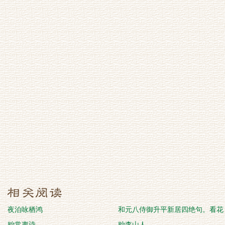
夜泊咏栖鸿
和元八侍御升平新居四绝句。看花
贻常夷诗
屋
贻李山人