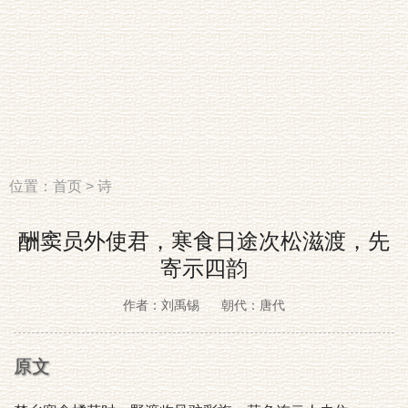
位置：
首页
>
诗
酬窦员外使君，寒食日途次松滋渡，先
寄示四韵
作者：刘禹锡
朝代：唐代
原文