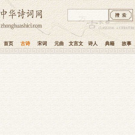
首页
古诗
宋词
元曲
文言文
诗人
典籍
故事