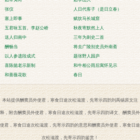
张仪
人日代客子（是日立春）
塞上即事
赋饮马长城窟
五君咏五首。李赵公峤
秋夜寄默然上人
送人归南中
三年为刺史二首
酬畅当
将去广陵别史员外南斋
以人参遗段成式
题张野人园庐
喜陈懿老示新制
和牛相公雨后寓怀见示
和蔷薇花歌
春日
本站提供酬窦员外使君，寒食日途次松滋渡，先寄示四韵刘禹锡原文注
释，附含酬窦员外使君，寒食日途次松滋渡，先寄示四韵译文、酬窦员外
使君，寒食日途次松滋渡，先寄示四韵的意思和酬窦员外使君，寒食日途
次松滋渡，先寄示四韵鉴赏！