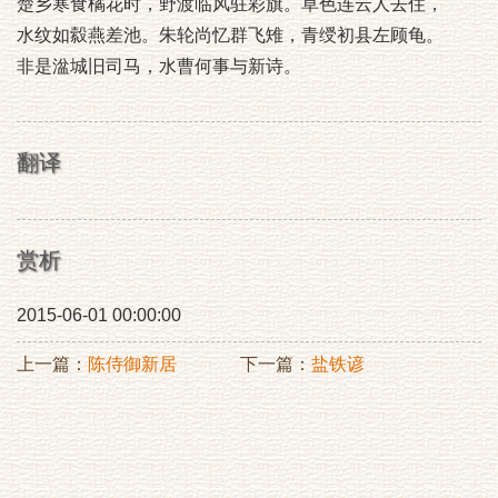
楚乡寒食橘花时，野渡临风驻彩旗。草色连云人去住，
水纹如縠燕差池。朱轮尚忆群飞雉，青绶初县左顾龟。
非是湓城旧司马，水曹何事与新诗。
翻译
赏析
2015-06-01 00:00:00
上一篇：
陈侍御新居
下一篇：
盐铁谚