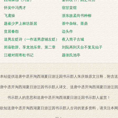
怀吴中冯秀才
宿甘棠馆
飞鸢操
浙东故孟尚书种柳
题崔少尹上林坊新居
茶中杂咏。茶鼎
贫居春怨
边头作
送男左贬诗（一作送男彦辅左贬）
夜入简子古城
郊庙歌辞。享龙池乐章。第二章
刘阮再到天台不复见仙子
江楼对雨寄杜书记
题张氏池亭
本站提供送唐中丞开淘西湖夏日游泛因书示郡人朱庆馀原文注释，附含送
唐中丞开淘西湖夏日游泛因书示郡人译文、送唐中丞开淘西湖夏日游泛因
书示郡人的意思和送唐中丞开淘西湖夏日游泛因书示郡人鉴赏！
欲知送唐中丞开淘西湖夏日游泛因书示郡人古诗的更多资料，请关注本网