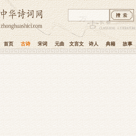
首页
古诗
宋词
元曲
文言文
诗人
典籍
故事