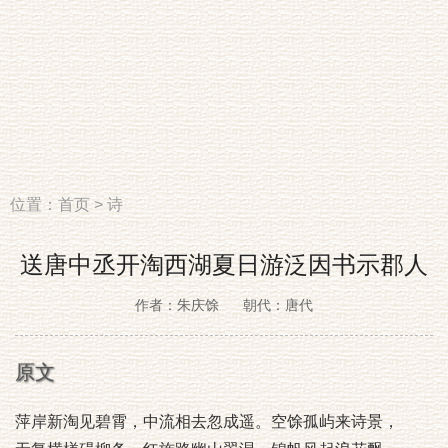
位置：
首页
>
诗
送唐中丞开淘西湖夏日游泛因书示郡人
作者：朱庆馀
朝代：唐代
原文
萍岸新淘见碧霄，中流相去忽成遥。空馀孤屿来诗景，