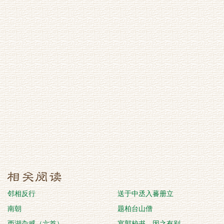
邻相反行
送于中丞入蕃册立
南朝
题柏台山僧
西湖杂感（六首）
宴郭校书，因之有别