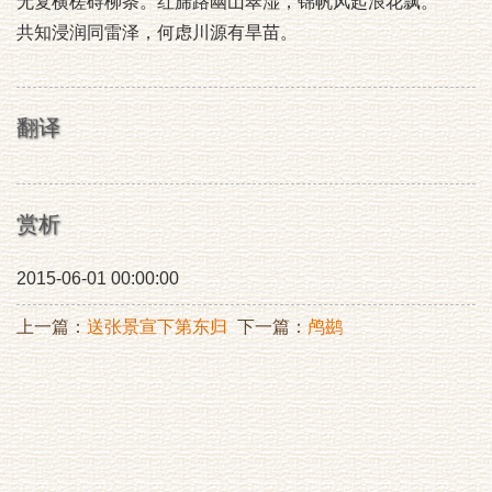
无复横槎碍柳条。红旆路幽山翠湿，锦帆风起浪花飘。
共知浸润同雷泽，何虑川源有旱苗。
翻译
赏析
2015-06-01 00:00:00
上一篇：
送张景宣下第东归
下一篇：
鸬鹚
（归扬州觐省）