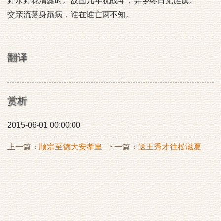
野水野花清露时。故国几年犹战斗，异乡终日见旌旗。
交亲流落身羸病，谁在谁亡两不知。
翻译
赏析
2015-06-01 00:00:00
上一篇：
顺宗至德大安孝皇
下一篇：
送王秀才往松滋夏
帝挽歌三首（时充卤簿使）
课