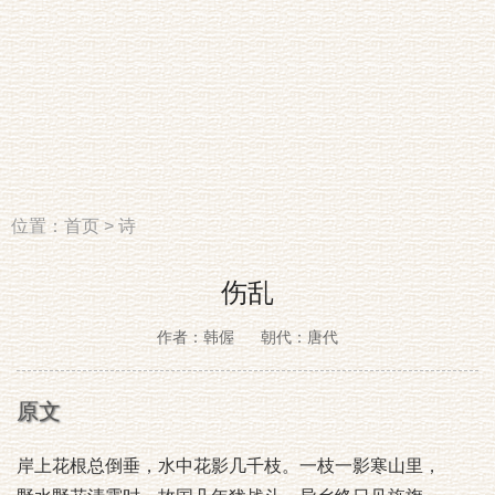
位置：
首页
>
诗
伤乱
作者：韩偓
朝代：唐代
原文
岸上花根总倒垂，水中花影几千枝。一枝一影寒山里，