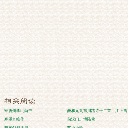
寄唐州李玭尚书
酬和元九东川路诗十二首。江上笛
寒望九峰作
前汉门。博陆侯
赠东邻郑少府
苏小小歌