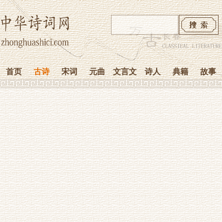
首页
古诗
宋词
元曲
文言文
诗人
典籍
故事